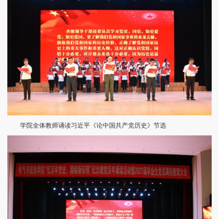
学院全体教师诵读习近平《论中国共产党历史》节选