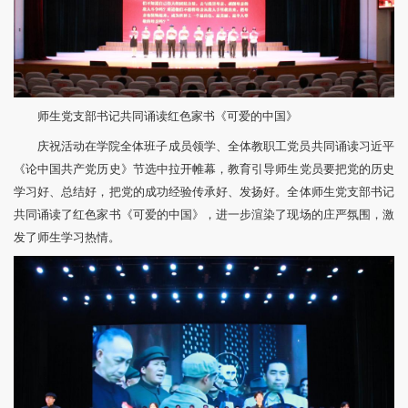
师生党支部书记共同诵读红色家书《可爱的中国》
庆祝活动在学院全体班子成员领学、全体教职工党员共同诵读习近平
《论中国共产党历史》节选中拉开帷幕，教育引导师生党员要把党的历史
学习好、总结好，把党的成功经验传承好、发扬好。全体师生党支部书记
共同诵读了红色家书《可爱的中国》，进一步渲染了现场的庄严氛围，激
发了师生学习热情。