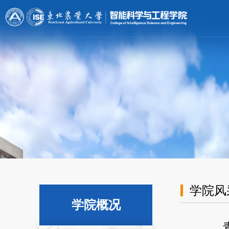
[endif]-->;
学院风
学院概况