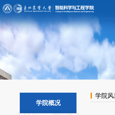
[endif]-->;
学院风
学院概况