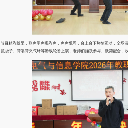
场节目精彩纷呈，歌声掌声喝彩声，声声悦耳，台上台下热情互动，全场
、抓袋子、背靠背夹气球等游戏轮番上演，老师们踊跃参与、默契配合，