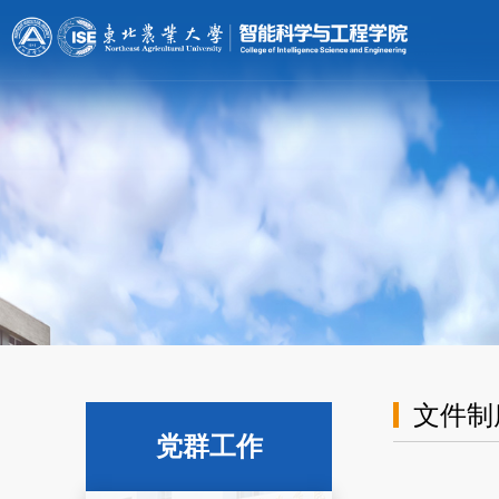
[endif]-->;
文件制
党群工作