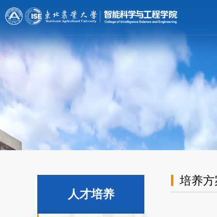
[endif]-->;
培养方
人才培养