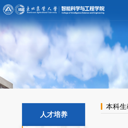
[endif]-->;
本科生
人才培养