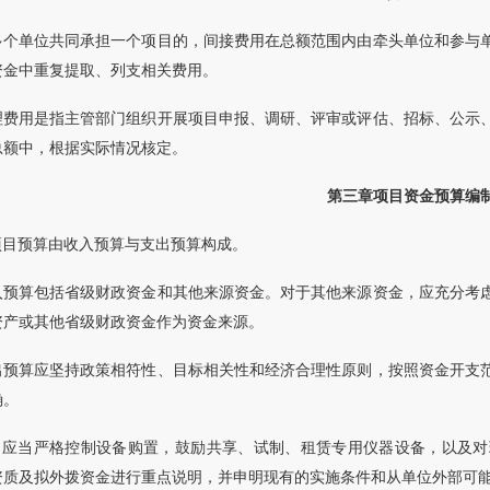
多个单位共同承担一个项目的，间接费用在总额范围内由牵头单位和参与
资金中重复提取、列支相关费用。
理费用是指主管部门组织开展项目申报、调研、评审或评估、招标、公示
总额中，根据实际情况核定。
第三章项目资金预算编
项目预算由收入预算与支出预算构成。
入预算包括省级财政资金和其他来源资金。对于其他来源资金，应充分考
资产或其他省级财政资金作为资金来源。
出预算应坚持政策相符性、目标相关性和经济合理性原则，按照资金开支
确。
费：应当严格控制设备购置，鼓励共享、试制、租赁专用仪器设备，以及
资质及拟外拨资金进行重点说明，并申明现有的实施条件和从单位外部可