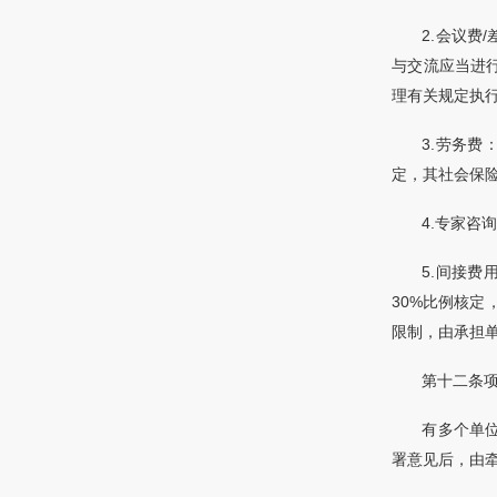
2.会议费
与交流应当进
理有关规定执
3.劳务
定，其社会保
4.专家咨
5.间接
30%比例核
限制，由承担
第十二条
有多个单
署意见后，由