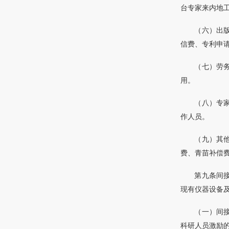
台专家来内地
（六）出
信费、专利申
（七）劳
用。
（八）专
作人员。
（九）其
费、青苗补偿
第九条间
现有仪器设备
（一）间
科研人员激励