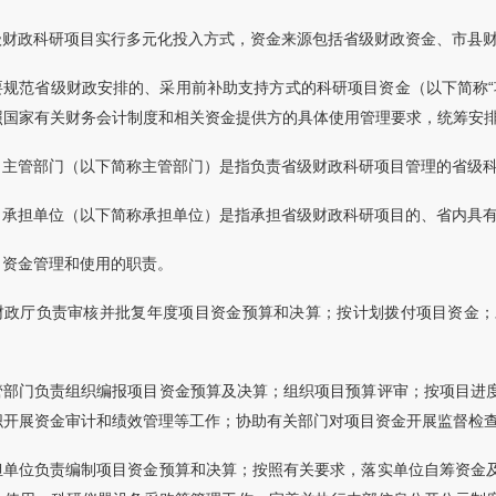
级财政科研项目实行多元化投入方式，资金来源包括省级财政资金、市县
要规范省级财政安排的、采用前补助支持方式的科研项目资金（以下简称“
照国家有关财务会计制度和相关资金提供方的具体使用管理要求，统筹安
目主管部门（以下简称主管部门）是指负责省级财政科研项目管理的省级
目承担单位（以下简称承担单位）是指承担省级财政科研项目的、省内具
目资金管理和使用的职责。
财政厅负责审核并批复年度项目资金预算和决算；按计划拨付项目资金；
管部门负责组织编报项目资金预算及决算；组织项目预算评审；按项目进
织开展资金审计和绩效管理等工作；协助有关部门对项目资金开展监督检
担单位负责编制项目资金预算和决算；按照有关要求，落实单位自筹资金