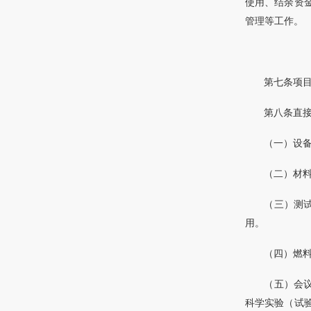
使用、结余资
管理等工作。
第七条项
第八条直
（一）设
（二）材
（三）测
用。
（四）燃
（五）会
科学实验（试