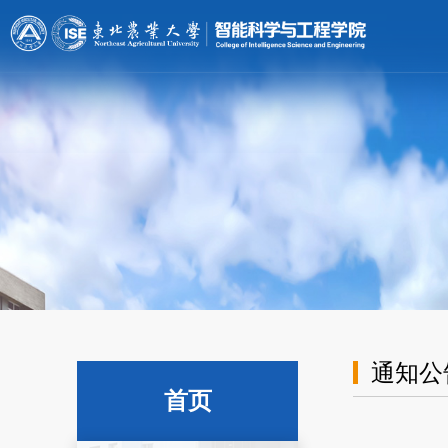
[endif]-->;
通知公
首页