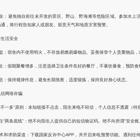
安全：避免独自前往未开发的景区、野山、野海滩等危险区域。参加水上
畅通，将行程告知家人或朋友。留意天气和地质灾害预警。
与生活安全
防盗：宿舍内不使用明火，不存放易燃易爆物品。妥善保管个人贵重物品，
卫生：假期聚餐增多，注意选择卫生条件良好的餐厅，不暴饮暴食，预防食
作息：保持规律作息，避免长期熬夜，适度锻炼，保持良好身心状态。
电信网络诈骗
“三不一多”原则：未知链接不点击，陌生来电不轻信，个人信息不透露（
住“两条底线”：绝不向陌生人提供自己的短信验证码。绝不向所谓“安全
技术和求助渠道：下载国家反诈中心APP，并开启来电预警功能。遇到任