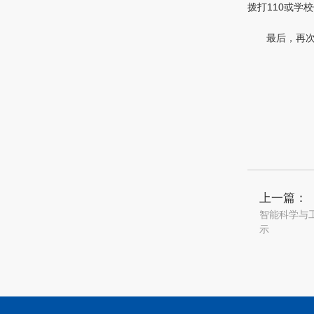
拨打110或学
最后，再
上一篇：
智能科学与
示