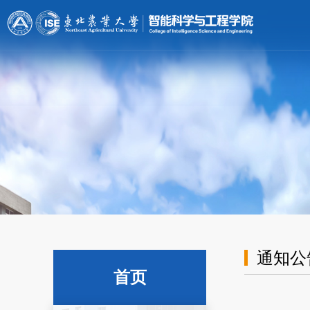
[endif]-->;
通知公
首页