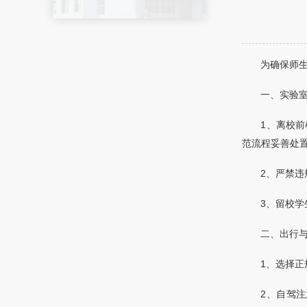
为确保师
一、实验
1、离校
范流程妥善处
2、严禁
3、留校
二、出行
1、选择
2、自驾