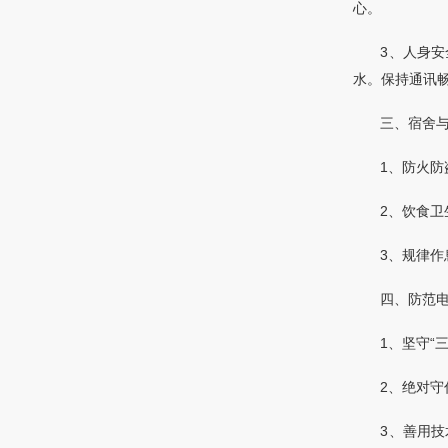
心。
3、人身
水。保持通讯
三、宿舍
1、防火
2、饮食
3、规律
四、防范
1、坚守
2、绝对守
3、善用