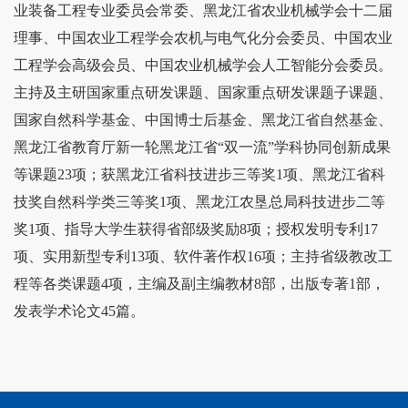
业装备工程专业委员会常委、黑龙江省农业机械学会十二届
理事、中国农业工程学会农机与电气化分会委员、中国农业
工程学会高级会员
、中国农业机械学会人工智能分会委员
。
主持及主研国家重点研发课题、国家重点研发课题子课题、
国家自然科学基金、中国博士后基金、黑龙江省自然基金、
黑龙江省教育厅新一轮黑龙江省
“双一流”学科协同创新成果
等课题
23
项；获黑龙江省科技进步三等奖
1
项、黑龙江省科
技奖自然科学类三等奖
1
项、黑龙江农垦总局科技进步二等
奖
1
项、指导大学生获得省部级奖励
8
项；授权发明专利
17
项、实用新型专利
13
项、软件著作权
16
项；主持省级教改工
程等各类课题
4
项，主编及副主编教材
8
部，出版专著
1
部，
发表学术论文
45
篇。