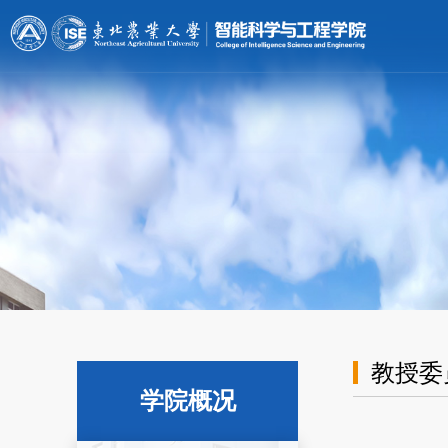
[endif]-->;
教授委
学院概况