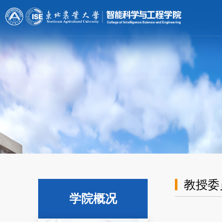
[endif]-->;
教授委
学院概况