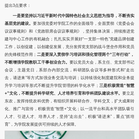
提出3点要求：
一是要坚持以习近平新时代中国特色社会主义思想为指导，不断夯实
基层党的建设。
要加强党委对学院工作的全面领导，全面贯彻《党委会会
议议事规则》和《党政联席会议议事规则》，坚持集体决策，持续推进党
建与中心工作的有机融合；扎扎实实开展好“一支部一特色”党建品牌创建
工作，以创促建，以创建促发展，充分发挥党支部的战斗堡垒作用和党员
的先锋模范作用；
二是要深入贯彻学习培训和强化管理两个“三年行动”，
不断增强学院教职工干事创业合力。
要以党员大会，系主任、党支部书记
会议，主题党日，系部办内部交流，科研团队会议等多种形式和“走出
去，请进来”等方式加强业务交流与培训；以持续强化制度建院和业务提
升学习培训等形式不断提升学院管理的科学化水平；
三是积极营造“智慧
+”文化，不断提升科学研究、人才培养引育和学科团队建设水平。
要立足
东农，发挥传统农科优势，有组织开展科研合作、学科交叉，扩大成果转
化、推广与宣传，积极营造“智慧+”文化；以一流平台和高水平团队吸引
人才、引进人才、培养人才，坚持“走出去”，积极“请进来”，重点“抓培
育”，为学院发展提供可持续的人才保障。