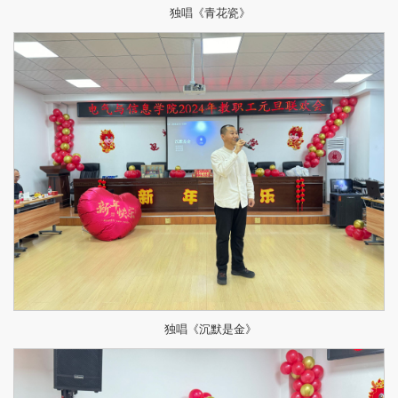
独唱《青花瓷》
独唱《沉默是金》