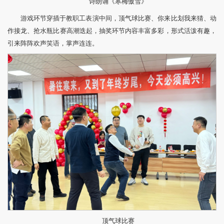
诗朗诵《寒梅傲雪》
游戏环节穿插于教职工表演中间，顶气球比赛、你来比划我来猜、动
作接龙、抢水瓶比赛高潮迭起，抽奖环节内容丰富多彩，形式活泼有趣，
引来阵阵欢声笑语，掌声连连。
顶气球比赛