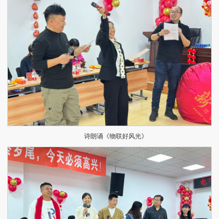
诗朗诵《物联好风光》