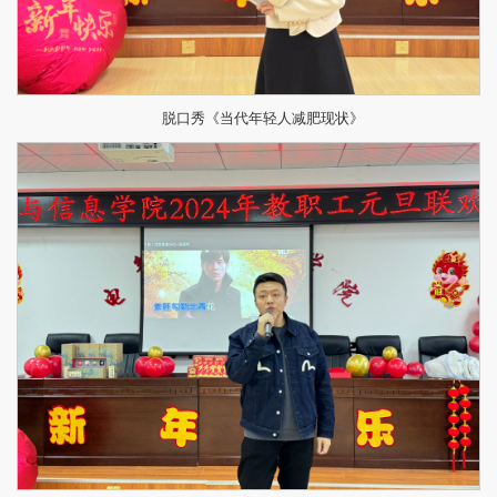
脱口秀《当代年轻人减肥现状》