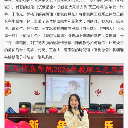
瓷》、付强的独唱《沉默是金》仿佛把大家带入到“天王称霸”的年代；张
宇、宋伟先、尹艳玲的诗朗诵《物联好风光》将物联网工程系全体教工的
名字串联在一起，彰显了集体的团结力和凝聚力；周跃佳、魏东辉、陈月
华、谭克竹、任艳杰、汪文斌演唱的歌曲串烧《向云端》《中国人》《兄
弟干杯》《荷塘月色》《我想我是海》引来场下阵阵的掌声；黄博妍、张
卫丹、李鸿博、刘宇博表演的配音情景剧《师傅教你如何请假》让观众乐
的前仰后合；高睿、付晓、王鑫杰、曹玉莹的诗朗诵《寒梅傲雪》将朗诵
与幽默段子相结合，别具风格。