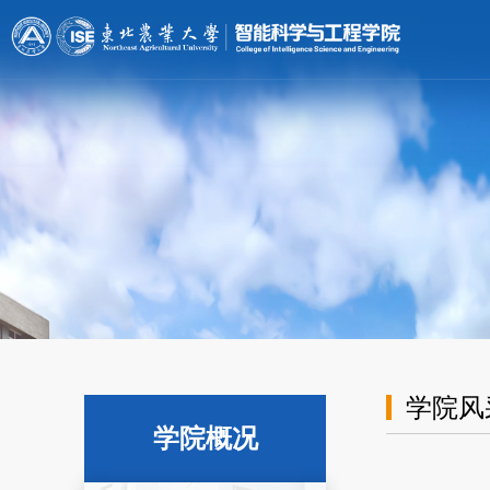
[endif]-->;
学院风
学院概况