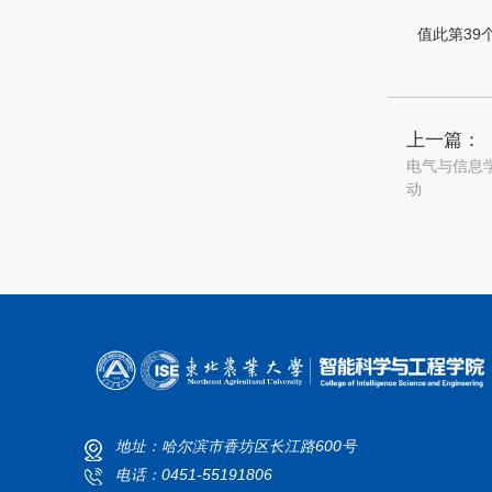
值此第3
上一篇：
电气与信息
动
地址：哈尔滨市香坊区长江路600号
电话：0451-55191806