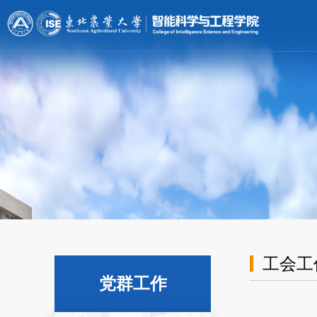
[endif]-->;
工会工
党群工作