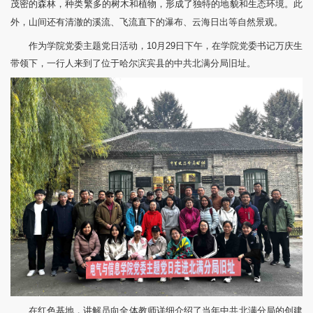
茂密的森林，种类繁多的树木和植物，形成了独特的地貌和生态环境。此
外，山间还有清澈的溪流、飞流直下的瀑布、云海日出等自然景观。
作为学院党委主题党日活动，10月29日下午，在学院党委书记万庆生
带领下，一行人来到了位于哈尔滨宾县的中共北满分局旧址。
在红色基地，讲解员向全体教师详细介绍了当年中共北满分局的创建