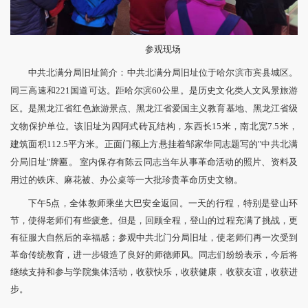
参观现场
中共北满分局旧址简介：中共北满分局旧址位于哈尔滨市宾县城区。
同三高速和221国道可达。距哈尔滨60公里。是历史文化类人文风景旅游
区。是黑龙江省红色旅游景点、黑龙江省爱国主义教育基地、黑龙江省级
文物保护单位。该旧址为四阿式砖瓦结构，东西长15米，南北宽7.5米，
建筑面积112.5平方米。正面门额上方悬挂着邹家华同志题写的"中共北满
分局旧址"牌匾。 室内保存有陈云同志当年从事革命活动的照片、资料及
用过的铁床、麻花被、办公桌等一大批珍贵革命历史文物。
下午5点，全体教师乘坐大巴安全返回。一天的行程，特别是登山环
节，使得老师们有些疲惫。但是，回顾全程，登山的过程充满了挑战，更
有征服大自然后的幸福感；参观中共北门分局旧址，使老师们再一次受到
革命传统教育，进一步锻造了良好的师德师风。同志们纷纷表示，今后将
继续支持和参与学院集体活动，收获快乐，收获健康，收获友谊，收获进
步。