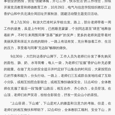
事创业的热情，营造“强健体魄，开心工作，快乐生活”的工作理念，持续
开展党员教育和师德教育工作，10月29日，电气与信息学院组织教职工赴
香炉山和中共北满分局旧址开展秋游、团建活动暨主题党日活动。
早上7点30分，秋游大巴准时从学校出发。路上，部分老师带着一周
工作的疲惫，虽是上午时间，已然睡意蒙蒙，个别同志甚至“肆意”地释放
着鼾声，不时引来周围同事“羡慕”“嫉妒”的笑声；更多的老师则是带着对
美丽风景和亲近大自然的期待，一路上有说有笑，充分释放着工作、生活
的压力，享受着与同事“无边际”畅聊的痛快。
9点30分，大巴到达香炉山脚下。工作人员为老师们分发了事先购买
的面包、肠、奶、水等简餐，每人一袋，为老师们“征服”香炉山补充必要
的能量。在做了充分的安全提示并约定好下山集合的时间后，大家按照自
己的节奏和能力，分头行动。一路上，老师们三五成群自发地结成了互助
小分队，或相互拍照合影留念，或相互搀扶确保安全。11点40分，全体教
师在克服了最后一段“险要”山路后，相互合作、齐心协力，全员登顶。在
山顶，老师们欢声笑语，纷纷合影留念，抒发一览众山小的喜悦。
“上山容易，下山难”，下山是对人的膝盖和注意力的考验。但是，在
老师们的相互搀扶和帮助下，12点40分，全体教职工顺利、安全下山，并