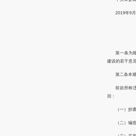
2019年9
第一条为
建设的若干意
第二条本
前款所称
括：
（一）抄
（二）编