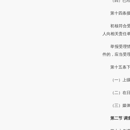
（四）已
第十四条
初核符合
人向相关责任
举报受理
件的，应当受
第十五条
（一）上
（二）在
（三）媒
第二节 调