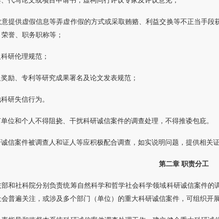
卖、代写论文或项目申请书，虚构同行评议专家及评议意见；
故意提供虚假信息等弄虚作假的方式或采取贿赂、利益交换等不正当手段
、荣誉、职务职称等；
反科研伦理规范；
反奖励、专利等研究成果署名及论文发表规范；
他科研失信行为。
何单位和个人不得阻挠、干扰科研诚信案件的调查处理，不得推诿包庇。
研诚信案件被调查人和证人等应积极配合调查，如实说明问题，提供相关
第二章 职责分工
技部和社科院分别负责统筹自然科学和哲学社会科学领域科研诚信案件的
社会普遍关注，或涉及多个部门（单位）的重大科研诚信案件，可组织开