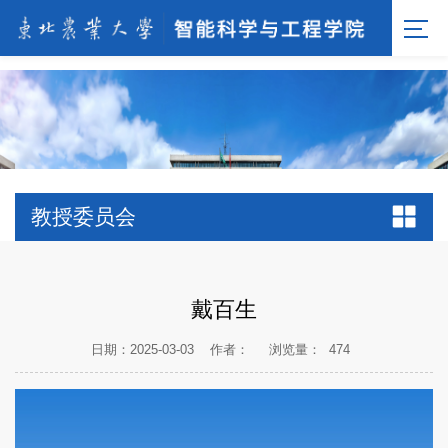
[endif]-->;
教授委员会
戴百生
日期：2025-03-03
作者：
浏览量：
474