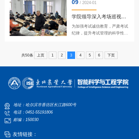
09
女教职工座谈会，学院部分当日
/ 2024-01
准的...
没有教学任务的女教职工参加活
动，座谈会由学院党委副书记、
学院领导深入考场巡视检查期末考试工作
工会主席汪文斌主持。汪文斌主
为加强考试诚信教育，严肃考试
持座谈会会上，汪文斌代表学院
纪律，提升考试管理的科学性和
感谢全体女教职工在教学、科
规范性，保障期末考试有序进
研、管理服务等各个岗位上及所
行，2023年12月28日-2024年1月
在家庭中发挥的巨大作用。他指
8日，学院领导班子成员分别到
上页
1
2
3
4
5
6
下页
共50条
出，2024年是中华人民共和国成
考场巡视检查2023-2024学年度
立75...
第一学期期末考试工作情况，学
院教学秘书、全体辅导员参加检
查。巡查期间，院领导向考务工
作人员详细了解了期末考场秩序
和考试组织情况。从巡查情况来
看，各门课程考试准备工作充
地址：哈尔滨市香坊区长江路600号
分，考场秩序井然，监考教师恪
电话：0451-55191806
尽职守、认真履行监考职责，考
邮编：150030
生们态度端...
友情链接：