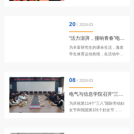
学资源评选活动，强化了学院科
学年度学生先进集体、优秀学生
技赋能教育变革的理念，促进了
表彰大会在东北农业大学体育馆
优质本科课堂教学资源建设。学
举行。学工处处长于兴业、学院
院将进一步加强顶层设计，持续
20
党委书记万庆生、学院行政负责
/ 2024-03
开展...
人戴百生、副院长张喜海、副院
长李晓明、副处级辅导员王丽
“活力澎湃，撞响青春”电气与信息学院举办 研究生乒乓球、台...
萍、刘朝阳，教师代表、学院全
为丰富研究生的课余生活，激发
体辅导员及全体本科生、研究生
学生体育运动热情，在活动中提
参加会议。大会由学院党委副书
升心理品质，3月13日至15日，
记汪文斌主持。表彰大会现场汪
电气与信息学院研究生会牵头组
文斌主持大会在全场齐唱的国歌
织了以“活力澎湃，撞响青春”为
声中拉开帷幕。奏唱国歌于兴业
08
主题的研究生乒乓球、台球单打
/ 2024-03
宣读...
比赛。经赛前充分宣传动员，学
院研究生报名积极踊跃，比赛现
电气与信息学院召开“三八节”女教职工座谈会
场气氛热烈。乒乓球赛中，选手
为庆祝第114个“三八”国际劳动妇
们精准挥拍、迅速回击、灵活转
女节和我国第101个妇女节，充
体、展现了高超的搏杀技巧，让
分肯定女教职工在学院事业发展
观赛同学不时发出阵阵喝彩。乒
中发挥的举足轻重的作用，3月8
乓球比赛现场台球比赛中，选手
日上午，电气与信息学院召开了
们专注的表情、恰好的力道、精