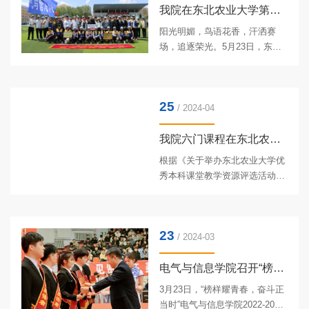
单打亚军，魏晓莉获女子单打季
我院在东北农业大学第五十九届田径运动会中取得佳绩
军，张铁军、赵峻颖获男女混合
阳光明媚，鸟语花香，汗洒赛
双打亚军，张铁军、贾银江获男
场，追逐荣光。5月23日，东北
子双打亚军，赵峻颖、魏晓莉获
农业大学第五十九届田径运动会
女子双打亚军。以下为获奖队员
隆重开幕。掌声雷动 开幕进行开
颁奖中。男女混合团体季军颁奖
幕式上，伴随着激昂的《运动员
男女单打亚军颁奖男女单打季军
25
进行曲》，电气与信息学院党委
/ 2024-04
颁奖男女...
副书记汪文斌，副院长李晓明、
张喜海，副处级辅导员王丽萍带
我院六门课程在东北农业大学优秀本科课堂教学资源评选中喜获佳绩
领着学院师生迈着整齐的步伐进
根据《关于举办东北农业大学优
入会场，学院师生昂首阔步，精
秀本科课堂教学资源评选活动的
神饱满，口号响亮，“以学兴农，
通知》，我院组织了优秀本科课
以德为纲，电信学院，奋勇翱
堂教学资源评选推荐工作。经各
翔”展现着电信学子风采，用旗帜
系部报名、学院初审推荐、教务
的变化体现设计的形式亮相主席
23
处复审、专家评审等环节，我院
/ 2024-03
台前...
在东北农业大学优秀本科课堂教
学资源评选中荣获二等奖四项、
电气与信息学院召开“榜样耀青春，奋斗正当时2022-2023"学年...
三等奖两项。学院高度重视本科
3月23日，“榜样耀青春，奋斗正
教育教学工作，通过优秀课堂教
当时”电气与信息学院2022-2023