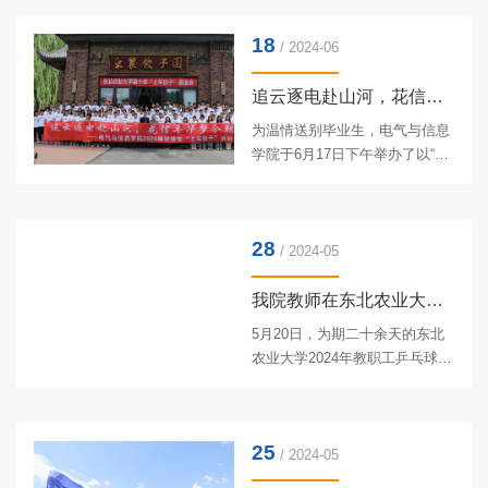
奖2项，二等奖1项，三等奖5
18
项，同时学校获得“优秀组织
/ 2024-06
奖”，电气与信息学院魏东辉老师
荣获“优秀指导教师”称号。获奖
追云逐电赴山河，花信年华梦今朝—电气与信息学院举办2024届...
证书学校教务处及电气与信息学
为温情送别毕业生，电气与信息
院精心筹备，赛前组织电气与信
学院于6月17日下午举办了以“追
息学院教师谭克竹、魏东辉、任
云逐电赴山河，花信年华梦今
艳杰、倪晶、黄博妍、周跃佳、
朝”为主题的2024届毕业生“上车
陈月华、申勋业、张继成等组成
饺子”联谊活动。学院党委书记万
专业指导教师团队，经过赛前校
28
庆生、行政负责人戴百生、党委
/ 2024-05
内考核...
副书记汪文斌、副院长李晓明、
以及部分教师和全体辅导员参加
我院教师在东北农业大学2024年教职工乒乓球比赛中取得佳绩
本次活动。活动现场活动开始
5月20日，为期二十余天的东北
前，学院领导及毕业班辅导员一
农业大学2024年教职工乒乓球比
起为参加活动的毕业生包了饱含
赛圆满落幕。我院教师在本次比
祝福的“毕业饺子”，寄托着老师
赛中取得佳绩，由张铁军、冯
对同学们的殷切嘱托与关怀，祝
江、贾银江、沈维政、万庆生、
愿同学们在未来的人生道路上不
25
魏晓莉组成的电信一队获得男女
/ 2024-05
忘...
混合团体赛季军，张铁军获男子