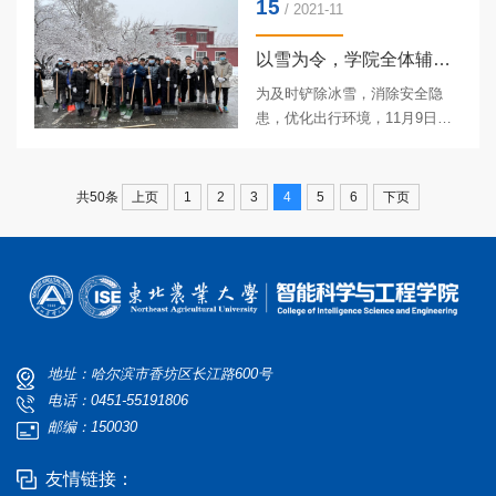
15
并伴有漏电声响，存在极大安全
/ 2021-11
隐患。为避免经过学生有触电危
险...
以雪为令，学院全体辅导员带领学生开展劳动教育实践活动
为及时铲除冰雪，消除安全隐
患，优化出行环境，11月9日上
午，学院全体政工干部对学院楼
周围及卫生责任段进行道路积冰
积雪清理，百余名学生参与其
上页
1
2
3
4
5
6
下页
共50条
中，有开展志愿服务的党员，也
有参加公益劳动的学生，大家不
畏严寒，干...
地址：哈尔滨市香坊区长江路600号
电话：0451-55191806
邮编：150030
友情链接：