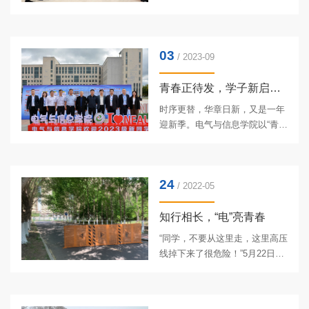
发。路上，部分老师带着一周工
74周年，进一步加强青年学生爱
作的疲惫，虽是上午时间，已然
国主义教育，弘扬爱国主义精
睡意蒙蒙，个别同志甚至“肆
神，厚植爱国主义情怀，增强广
意”地释放着鼾声，不时引来周围
03
大青年学生的责任感和使命感，
/ 2023-09
同事...
展现当代大学生风华正茂的精神
面貌。国庆期间，电气与信息学
青春正待发，学子新启航——电气与信息学院2023级迎新工作圆...
院开展了“礼赞祖国，筑梦青
时序更替，华章日新，又是一年
春”国庆主题宣传教育系列活动。
迎新季。电气与信息学院以“青春
一、歌颂伟大时代，共唱祖国荣
正待发，学子新启航”为主题的迎
光。以“青春心向党，国庆颂党
新工作在忙碌与欢乐的交织中落
恩”为主题，开展国庆主题演讲活
下帷幕。两天的时间里，电气与
动，用朗诵向祖国表达感恩与热
24
信息学院迎来了453名本科新生
/ 2022-05
爱；...
与89名研究生新生，这些“新东
农人”带着蓬勃的朝气与满怀的激
知行相长，“电”亮青春
情来到孕育英才的沃土，他们是
“同学，不要从这里走，这里高压
学校高质量发展与“双一流”建设
线掉下来了很危险！”5月22日，
的强劲动力，更是东农精神的传
电气与信息学院2021级研究生刘
承者与弘扬者。一、用心！学院
威、徐博文在经过学院楼宇西侧
重视育新人为确保迎新工作平稳
时，发现上空出现高压线断落，
有序开展，学院党委高度重视...