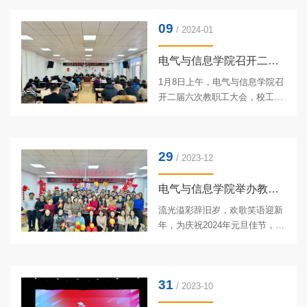
良好氛围，不断促进学院教师教
09
育教学质量的整体提升。根据
/ 2024-01
《关于举办第十三届东北农业大
学青年教师教学竞赛活动的实施
电气与信息学院召开二届六次教职工大会
方案》要求，1月8日下午，电气
1月8日上午，电气与信息学院召
与信息学院举办了2023年青年教
开二届六次教职工大会，校工会
师教学竞赛决赛。比赛邀请经济
副主席刘辉出席，学院领导班子
与管理学院教授王杜春、教务处
成员、全体教职工参加会议。会
处长张永强、水利与土木工程学
议由学院党委副书记、工会主席
院教授刘东、电气与信息学院教
29
汪文斌主持。会议现场会议听取
/ 2023-12
授...
并审议了戴百生所作《电气与信
息学院2023年工作报告》。《报
电气与信息学院举办教职工元旦联欢会
告》总结了学院2023年基层党
流光溢彩辞旧岁，欢歌笑语迎新
建、本科教学、学科科研与研究
年，为庆祝2024年元旦佳节，营
生、学科建设、人才培养、社会
造欢乐、祥和的节日氛围，充分
服务、学生工作、工会工作、宣
展现学院教工团结奋进、昂扬向
传工作、安全稳定等工作。戴百
上的精神风貌，12月29日下午，
生指出，在过去的一年里，全体
31
电气与信息学院在电信楼530会
/ 2023-10
教职工...
议室举办了2024年教职工元旦联