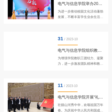
欢会。学院领导班子成员及全院
电气与信息学院举办2023级“启航” 迎新晚会
教职工共聚一堂，活动由计算机
为进一步推动校园文化活动蓬勃
基础教学部教师王文峰和辅导员
发展，不断丰富学生业余生活，
乔傲涵担任主持。活动现场由学
提升第二课堂育人实效，活跃校
院行政办公室全体成员演唱的
园文化氛围，10月26日晚，电气
《万疆》《相亲相爱》为本次元
与信息学院在音乐厅举办了以“启
旦联欢会拉开了帷幕。行政办公
31
航”为主题的2023年迎新生文艺
/ 2023-10
室全体成...
晚会。校团委副书记焦文静、学
院党委书记万庆生、行政负责人
电气与信息学院组织教职工开展秋游、团建活动暨学院党委主题...
戴百生、党委副书记汪文斌、副
为增强学院教职工团结力、凝聚
院长李晓明、计算机学科带头人
力，进一步激发团队精神和教职
沈维政、学院各系部教师代表、
工干事创业的热情，营造“强健体
各学院学生会秘书长、学院全体
魄，开心工作，快乐生活”的工作
辅导员以及2023级全体新生出席
理念，持续开展党员教育和师德
本次活动。晚会现场首先，戴百
11
教育工作，10月29日，电气与信
/ 2023-10
生...
息学院组织教职工赴香炉山和中
共北满分局旧址开展秋游、团建
电气与信息学院开展“礼赞祖国，筑梦青春”国庆主题宣传教育...
活动暨主题党日活动。早上7点
壮丽山河秀中华，欢颂祖国万年
30分，秋游大巴准时从学校出
春。为庆祝中华人民共和国成立