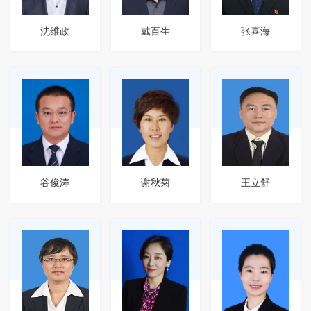
沈维政
戴百生
张喜海
谷俊涛
谢秋菊
王立舒