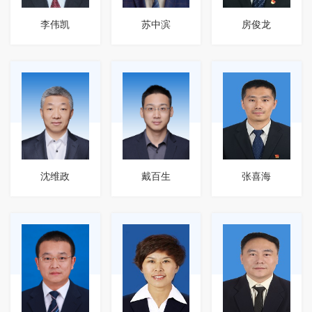
李伟凯
苏中滨
房俊龙
沈维政
戴百生
张喜海