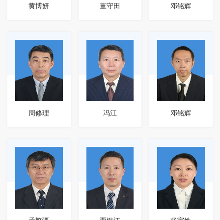
黄博妍
董守田
邓铭辉
周修理
冯江
邓铭辉