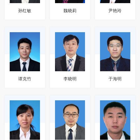
孙红敏
魏晓莉
尹艳玲
谭克竹
李晓明
于海明