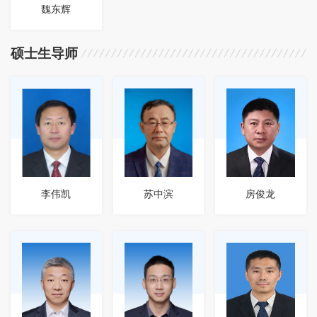
魏东辉
硕士生导师
李伟凯
苏中滨
房俊龙