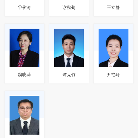
谷俊涛
谢秋菊
王立舒
魏晓莉
谭克竹
尹艳玲