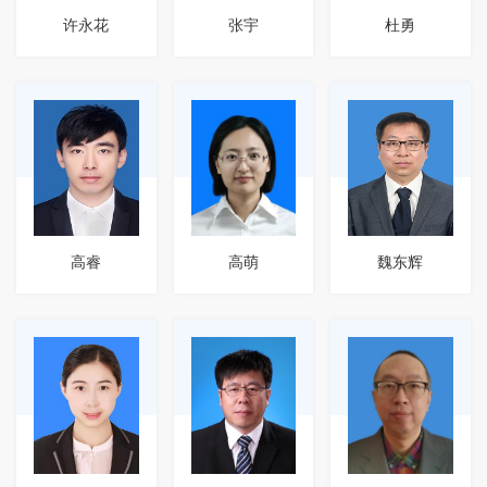
许永花
张宇
杜勇
高睿
高萌
魏东辉